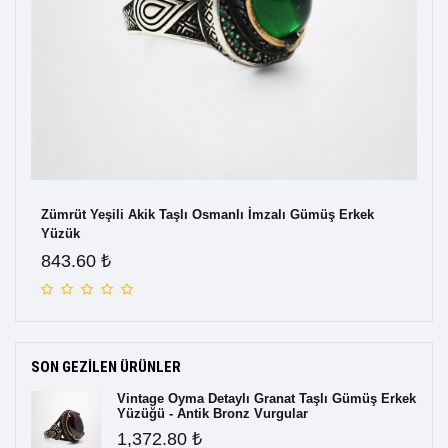
zük
Zümrüt Yeşili Akik Taşlı Osmanlı İmzalı Gümüş Erkek
Eri
Yüzük
Gü
843.60 ₺
2,
SON GEZILEN ÜRÜNLER
Vintage Oyma Detaylı Granat Taşlı Gümüş Erkek
Yüzüğü - Antik Bronz Vurgular
1,372.80 ₺