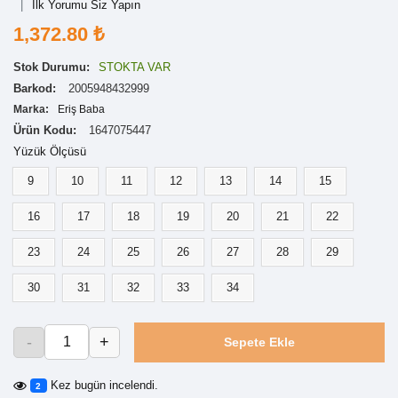
İlk Yorumu Siz Yapın
1,372.80 ₺
Stok Durumu:
STOKTA VAR
Barkod:
2005948432999
Marka:
Eriş Baba
Ürün Kodu:
1647075447
Yüzük Ölçüsü
9
10
11
12
13
14
15
16
17
18
19
20
21
22
23
24
25
26
27
28
29
30
31
32
33
34
-
+
Sepete Ekle
Kez bugün incelendi.
2