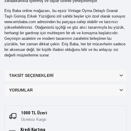
zanaatkarlıkla işlenmiş ve taşlar özenle yerleştirilmiştir.
Eriş Baba online mağazası, bu eşsiz Vintage Oyma Detaylı Granat
Taşlı Gümüş Erkek Yüzüğünü stil sahibi beyler için özel olarak sunuyor.
www.erisbaba.com
adresinden bu parçaya sahip olabilir ve tarzınızı
yükseltebilirsiniz. Olağanüstü işçiliği ve göz alıcı tasarımıyla bu yüzük,
herhangi bir gardırop için muhteşem bir ek ve konuşma başlatıcıdır.
Geçmişin asaletini ve modern tasarımın zarafetini birleştiren bu
yüzükle, her zaman dikkat çekin. Eriş Baba, her bir mücevherin sadece
bir aksesuar değil, bir kişilik ifadesi olduğunu bilir ve bu anlayışı siz
değerli müşterilerine sunar.
TAKSIT SEÇENEKLERI
YORUMLAR
1000 TL Üzeri
Ücretsiz Kargo
Kredi Kartına