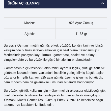
ÜRÜN AÇIKLAMASI
Maden:
925 Ayar Gümüş
Ağırlık:
11.33 gr
Bu eşsiz Osmanlı motifli gümüş erkek yüzüğü, kendini tarih ve lüksün
kesişiminde bulmak isteyen erkekler için özel olarak tasarlanmıştır.
Merkezinde parlayan koyu kırmızı garnet taşı, asaleti ve tutkuyu
simgelemekte ve bu yüzük ile güçlü bir izlenim bırakmaktadır.
Garnet taşının çevresindeki altın renkli ayrıntılı işçilik, yüzüğe zarif bir
görünüm kazandırırken, yanlardaki incelikle yerleştirilmiş küçük taşlar
göz alıcı bir ışıltı katıyor. 925 ayar gümüş üzerine işlenmiş bu yüzük,
hem modern hem de geleneksel unsurları bir arada barındırıyor.
Bu yüzük, günlük kullanım için mükemmel bir aksesuar olabileceği gibi,
özel günlerde de stilinizi tamamlayacak bir parça olarak öne çıkıyor.
'Osmanlı Motifli Garnet Taşlı Gümüş Erkek Yüzük' ile kendinize özgü
tarzınızı ve karakterinizi ifade edin.