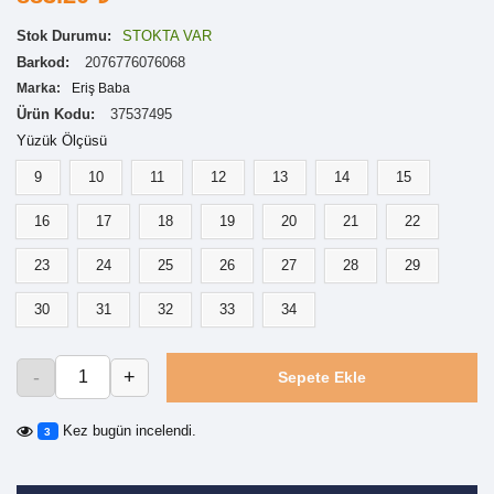
Stok Durumu:
STOKTA VAR
Barkod:
2076776076068
Marka:
Eriş Baba
Ürün Kodu:
37537495
Yüzük Ölçüsü
9
10
11
12
13
14
15
16
17
18
19
20
21
22
23
24
25
26
27
28
29
30
31
32
33
34
-
+
Sepete Ekle
Kez bugün incelendi.
3