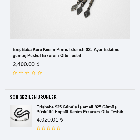
Eriş Baba Küre Kesim Pirinç İşlemeli 925 Ayar Eskitme
Eri
gümüş Püskül Erzurum Oltu Tesbih
Olt
2,400.00 ₺
1,
SON GEZILEN ÜRÜNLER
Erişbaba 925 Gümüş İşlemeli 925 Gümüş
Püsküllü Kapsül Kesim Erzurum Oltu Tesbih
4,020.01 ₺