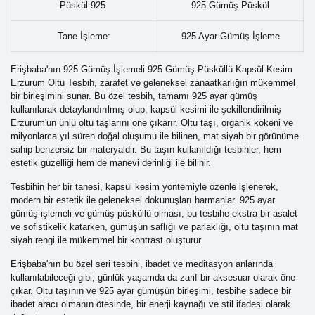
Püskül:925
925 Gümüş Püskül
Tane İşleme:
925 Ayar Gümüş İşleme
Erişbaba'nın 925 Gümüş İşlemeli 925 Gümüş Püsküllü Kapsül Kesim
Erzurum Oltu Tesbih, zarafet ve geleneksel zanaatkarlığın mükemmel
bir birleşimini sunar. Bu özel tesbih, tamamı 925 ayar gümüş
kullanılarak detaylandırılmış olup, kapsül kesimi ile şekillendirilmiş
Erzurum'un ünlü oltu taşlarını öne çıkarır. Oltu taşı, organik kökeni ve
milyonlarca yıl süren doğal oluşumu ile bilinen, mat siyah bir görünüme
sahip benzersiz bir materyaldir. Bu taşın kullanıldığı tesbihler, hem
estetik güzelliği hem de manevi derinliği ile bilinir.
Tesbihin her bir tanesi, kapsül kesim yöntemiyle özenle işlenerek,
modern bir estetik ile geleneksel dokunuşları harmanlar. 925 ayar
gümüş işlemeli ve gümüş püsküllü olması, bu tesbihe ekstra bir asalet
ve sofistikelik katarken, gümüşün saflığı ve parlaklığı, oltu taşının mat
siyah rengi ile mükemmel bir kontrast oluşturur.
Erişbaba'nın bu özel seri tesbihi, ibadet ve meditasyon anlarında
kullanılabileceği gibi, günlük yaşamda da zarif bir aksesuar olarak öne
çıkar. Oltu taşının ve 925 ayar gümüşün birleşimi, tesbihe sadece bir
ibadet aracı olmanın ötesinde, bir enerji kaynağı ve stil ifadesi olarak