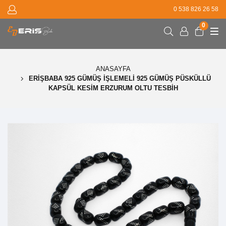
0 538 826 26 58
0
ANASAYFA
ERIŞBABA 925 GÜMÜŞ İŞLEMELI 925 GÜMÜŞ PÜSKÜLLÜ
KAPSÜL KESIM ERZURUM OLTU TESBIH