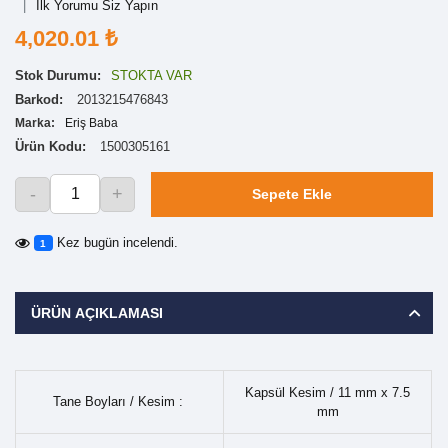
İlk Yorumu Siz Yapın
4,020.01 ₺
Stok Durumu:
STOKTA VAR
Barkod:
2013215476843
Marka:
Eriş Baba
Ürün Kodu:
1500305161
-
+
Sepete Ekle
Kez bugün incelendi.
1
ÜRÜN AÇIKLAMASI
Kapsül Kesim / 11 mm x 7.5
Tane Boyları / Kesim :
mm