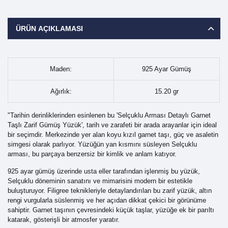
ÜRÜN AÇIKLAMASI
Maden:
925 Ayar Gümüş
Ağırlık:
15.20 gr
"Tarihin derinliklerinden esinlenen bu 'Selçuklu Arması Detaylı Garnet
Taşlı Zarif Gümüş Yüzük', tarih ve zarafeti bir arada arayanlar için ideal
bir seçimdir. Merkezinde yer alan koyu kızıl garnet taşı, güç ve asaletin
simgesi olarak parlıyor. Yüzüğün yan kısmını süsleyen Selçuklu
arması, bu parçaya benzersiz bir kimlik ve anlam katıyor.
925 ayar gümüş üzerinde usta eller tarafından işlenmiş bu yüzük,
Selçuklu döneminin sanatını ve mimarisini modern bir estetikle
buluşturuyor. Filigree teknikleriyle detaylandırılan bu zarif yüzük, altın
rengi vurgularla süslenmiş ve her açıdan dikkat çekici bir görünüme
sahiptir. Garnet taşının çevresindeki küçük taşlar, yüzüğe ek bir parıltı
katarak, gösterişli bir atmosfer yaratır.