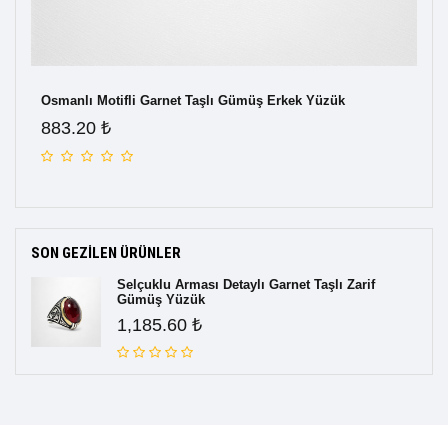
ü -
Osmanlı Motifli Garnet Taşlı Gümüş Erkek Yüzük
Sel
Er
883.20 ₺
1,
SON GEZILEN ÜRÜNLER
Selçuklu Arması Detaylı Garnet Taşlı Zarif
Gümüş Yüzük
1,185.60 ₺