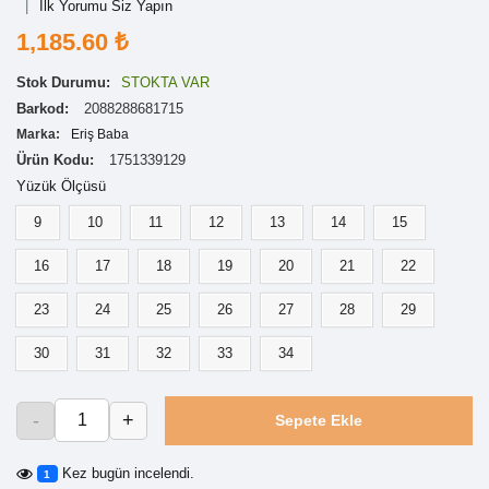
İlk Yorumu Siz Yapın
1,185.60 ₺
Stok Durumu:
STOKTA VAR
Barkod:
2088288681715
Marka:
Eriş Baba
Ürün Kodu:
1751339129
Yüzük Ölçüsü
9
10
11
12
13
14
15
16
17
18
19
20
21
22
23
24
25
26
27
28
29
30
31
32
33
34
-
+
Sepete Ekle
Kez bugün incelendi.
1