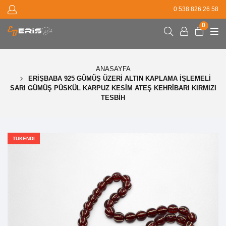
0 538 826 26 58
0
ANASAYFA
ERIŞBABA 925 GÜMÜŞ ÜZERI ALTIN KAPLAMA İŞLEMELI
SARI GÜMÜŞ PÜSKÜL KARPUZ KESIM ATEŞ KEHRIBARI KIRMIZI
TESBIH
TÜKENDI