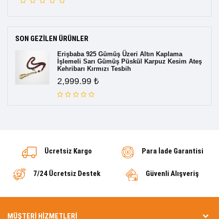
SON GEZILEN ÜRÜNLER
Erişbaba 925 Gümüş Üzeri Altın Kaplama
İşlemeli Sarı Gümüş Püskül Karpuz Kesim Ateş
Kehribarı Kırmızı Tesbih
2,999.99 ₺
Ücretsiz Kargo
Para İade Garantisi
7/24 Ücretsiz Destek
Güvenli Alışveriş
MÜŞTERI HIZMETLERI