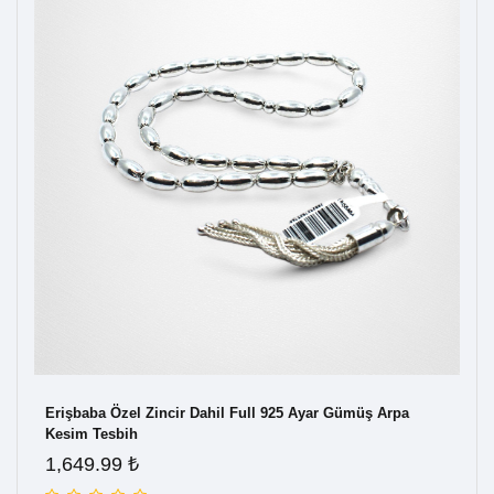
925
Erişbaba Özel Zincir Dahil Full 925 Ayar Gümüş Arpa
Eri
Kesim Tesbih
Kes
1,649.99 ₺
2,